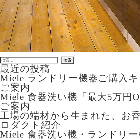
検
索:
最近の投稿
Miele ランドリー機器ご購
ご案内
Miele 食器洗い機「最大5万
ご案内
工場の端材から生まれた、お香立て 
ロダクト紹介
Miele 食器洗い機・ランドリ