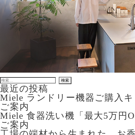
検
索:
最近の投稿
Miele ランドリー機器ご購
ご案内
Miele 食器洗い機「最大5万
ご案内
工場の端材から生まれた、お香立て 