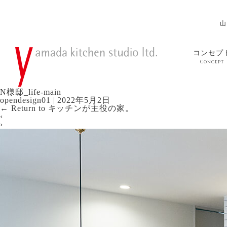
山
コンセプ
Concept
N様邸_life-main
opendesign01
|
2022年5月2日
←
Return to キッチンが主役の家。
‹
›