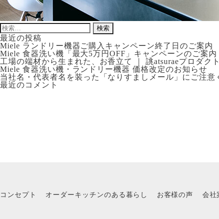
検
索:
最近の投稿
Miele ランドリー機器ご購入キャンペーン終了日のご案内
Miele 食器洗い機「最大5万円OFF」キャンペーンのご案内
工場の端材から生まれた、お香立て ｜ 誂atsuraeプロダク
Miele 食器洗い機・ランドリー機器 価格改定のお知らせ
当社名・代表者名を装った「なりすましメール」にご注意
最近のコメント
コンセプト
オーダーキッチンのある暮らし
お客様の声
会社