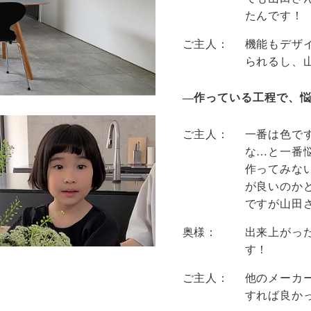
たんです！
ご主人：
機能もデザ
られるし、
―作っている工程で、
ご主人：
一番は色で
な…と一番
作ってみな
が良いのか
ですが山田
奥様：
出来上がっ
す！
ご主人：
他のメーカ
すれば良か