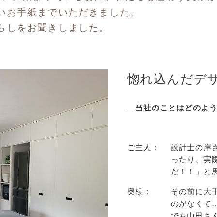
いお手紙までいただきました。
らしをお聞きしました。
惚れ込んだデ
―当社のことはどのよ
ご主人：
設計士の岸
ったり、実
だ！！」と
奥様：
その前に大
のがなくて
でも山田さ