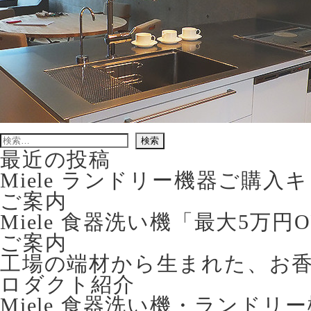
検
索:
最近の投稿
Miele ランドリー機器ご購
ご案内
Miele 食器洗い機「最大5万
ご案内
工場の端材から生まれた、お香立て 
ロダクト紹介
Miele 食器洗い機・ランドリ