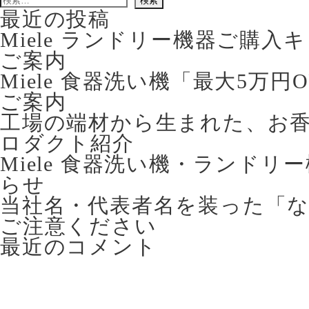
索:
最近の投稿
Miele ランドリー機器ご購
ご案内
Miele 食器洗い機「最大5万
ご案内
工場の端材から生まれた、お香立て 
ロダクト紹介
Miele 食器洗い機・ランドリ
らせ
当社名・代表者名を装った「
ご注意ください
最近のコメント