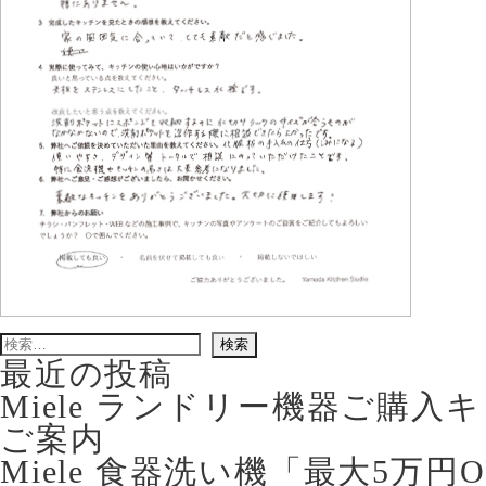
検
索:
最近の投稿
Miele ランドリー機器ご購
ご案内
Miele 食器洗い機「最大5万