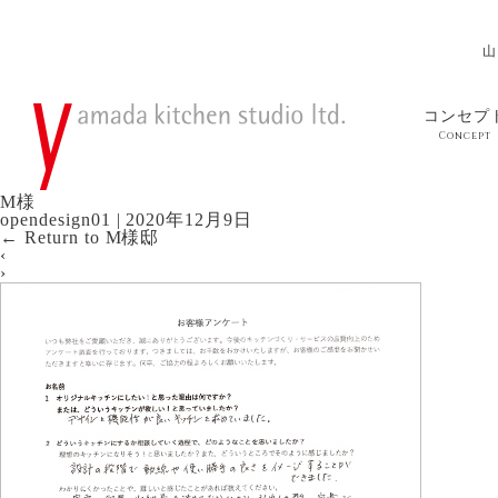
山
コンセプ
Concept
M様
opendesign01
|
2020年12月9日
←
Return to M様邸
‹
›