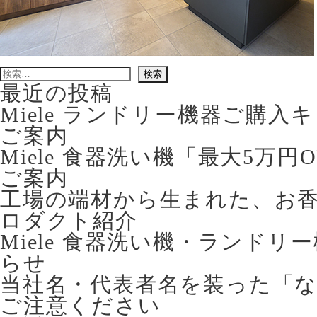
検
索:
最近の投稿
Miele ランドリー機器ご購
ご案内
Miele 食器洗い機「最大5万
ご案内
工場の端材から生まれた、お香立て 
ロダクト紹介
Miele 食器洗い機・ランドリ
らせ
当社名・代表者名を装った「
ご注意ください