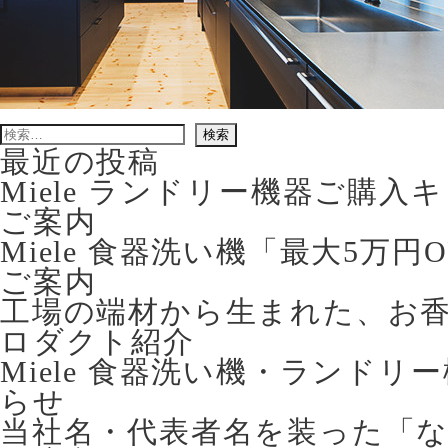
検
索:
最近の投稿
Miele ランドリー機器ご購
ご案内
Miele 食器洗い機「最大5万
ご案内
工場の端材から生まれた、お香立て 
ロダクト紹介
Miele 食器洗い機・ランドリ
らせ
当社名・代表者名を装った「