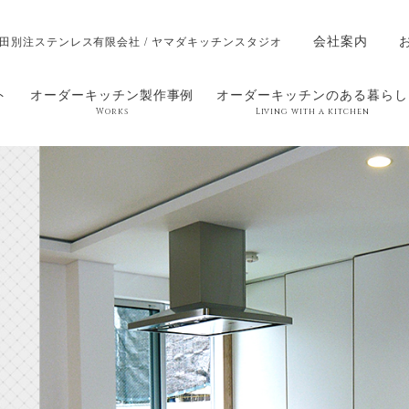
会社案内
田別注ステンレス有限会社 / ヤマダキッチンスタジオ
ト
オーダーキッチン製作事例
オーダーキッチンのある暮らし
Works
Living with a kitchen