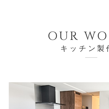
O
UR WO
キッチン製