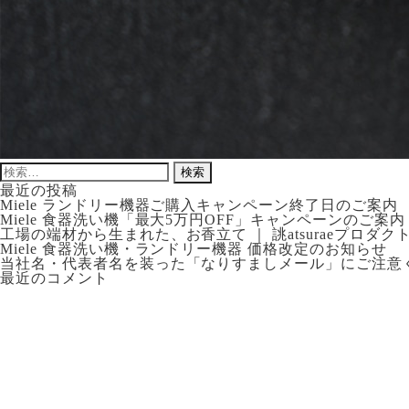
検
索:
最近の投稿
Miele ランドリー機器ご購入キャンペーン終了日のご案内
Miele 食器洗い機「最大5万円OFF」キャンペーンのご案内
工場の端材から生まれた、お香立て ｜ 誂atsuraeプロダク
Miele 食器洗い機・ランドリー機器 価格改定のお知らせ
当社名・代表者名を装った「なりすましメール」にご注意
最近のコメント