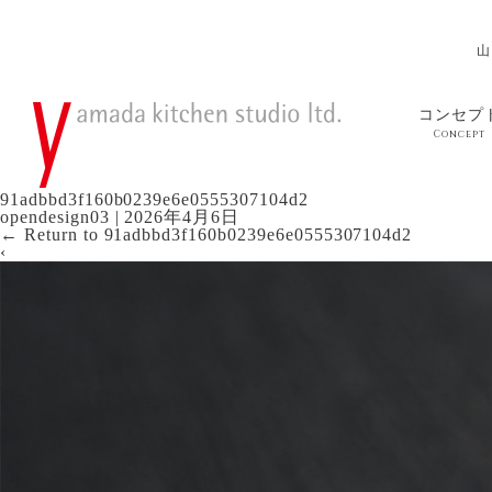
山
コンセプ
Concept
91adbbd3f160b0239e6e0555307104d2
opendesign03
|
2026年4月6日
←
Return to 91adbbd3f160b0239e6e0555307104d2
‹