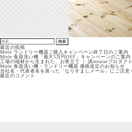
検
索:
最近の投稿
Miele ランドリー機器ご購入キャンペーン終了日のご案内
Miele 食器洗い機「最大5万円OFF」キャンペーンのご案内
工場の端材から生まれた、お香立て ｜ 誂atsuraeプロダク
Miele 食器洗い機・ランドリー機器 価格改定のお知らせ
当社名・代表者名を装った「なりすましメール」にご注意
最近のコメント